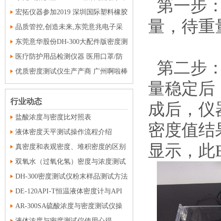
第一步：
仪获得广东省计量科学研究院密度校准
宏拓仪器参加2019 深圳国际塑料橡胶
量，待重
证书
工业展览会并取得圆满成功
品质管控,创造未来,东莞意兆电子采
购DH-300密度测试仪
东莞意华股份DH-300大配件版密度测
试仪成功交付使用
医疗防护用品检测仪器 医用口罩/防
第二步：
护服/手套检测解决方案
优质密度测试仪生产产商 广州啊啦棒
量稳定后
高分子材料有限公司在东莞宏拓仪器采
购DH-300密度测试仪
行业动态
成后，仪
盐酸浓度与密度比对照表
密度值结
液体密度天平测试操作流程介绍
显示，此E
真密度和表观密度、堆积密度的区别
双氧水（过氧化氢）密度与浓度测试
仪测试操作流程
DH-300密度测试仪粉末样品测试方法
流程
DE-120API-T恒温液体密度计与API
度测试流程
AR-300SA硫酸浓度与密度测试仪操
液体浓度与密度测试仪使用心得