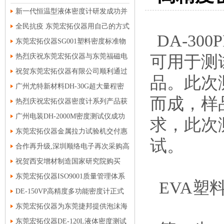
新一代恒温型液体密度计研发成功并
交货客户顺利通过验收
全民抗疫 东莞宏拓仪器用自己的方式
DA-300P
支援“逆行者”
东莞宏拓仪器SG001塑料密度标准物
质独家研发成功
热烈庆祝东莞宏拓仪器与东莞福磁电
可用于测
子有限公司合作
祝贺东莞宏拓仪器有限公司顺利通过
品。此次
ISO9001质量管理体系认证
广州尤特新材料DH-30G超大量程密
而成，样
度测试仪顺利交付使用
热烈庆祝宏拓仪器密度计系列产品获
得国家计量器具型式批准证书
广州电装DH-2000M密度测试仪成功
求，此次
交付使用
东莞宏拓仪器金属拉力试验机交付惠
试。
州帅翼驰铝合金新材料有限公司使用
合作再升级,深圳顺络电子再次采购高
精度密度仪AR-150PM
祝贺西安增材制造国家研究院购买
DH-200N高精度密度测试仪
东莞宏拓仪器ISO9001质量管理体系
EVA
塑
认证第一阶段审核顺利通过
DE-150VP高精度多功能密度计正式
交付深圳绎立锐光科技有限公司使用
东莞宏拓仪器为东莞捷邦提供泡沫海
绵密度测试仪AR-150PF
东莞宏拓仪器DE-120L液体密度测试