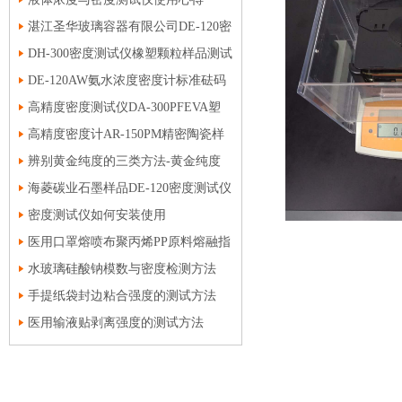
作流程
湛江圣华玻璃容器有限公司DE-120密
度计玻璃密度测试报告
DH-300密度测试仪橡塑颗粒样品测试
操作流程
DE-120AW氨水浓度密度计标准砝码
参数设定与氨水浓度测试步骤
高精度密度测试仪DA-300PFEVA塑
料样品测试报告
高精度密度计AR-150PM精密陶瓷样
品测试报告
辨别黄金纯度的三类方法-黄金纯度
测试仪
海菱碳业石墨样品DE-120密度测试仪
测试报告
密度测试仪如何安装使用
医用口罩熔喷布聚丙烯PP原料熔融指
数测试仪
水玻璃硅酸钠模数与密度检测方法
手提纸袋封边粘合强度的测试方法
医用输液贴剥离强度的测试方法